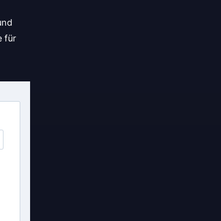
und
 für