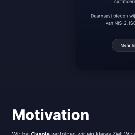
certifice
Daarnaast bieden wij
van NIS-2, IS
Mehr I
Motivation
Wir bei
Cysole
verfolgen wir ein klares Ziel: Wi